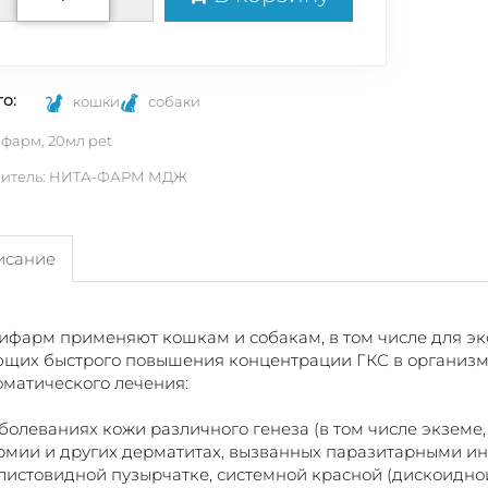
о:
кошки
собаки
фарм, 20мл pet
витель: НИТА-ФАРМ МДЖ
сание
фарм применяют кошкам и собакам, в том числе для экс
щих быстрого повышения концентрации ГКС в организме
матического лечения:
болеваниях кожи различного генеза (в том числе экземе
мии и других дерматитах, вызванных паразитарными и
листовидной пузырчатке, системной красной (дискоидной