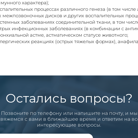
мунного характера);
спалительных процессах различного генеза (в том числе а
 межпозвоночных дисков и других воспалительных проце
стемных заболеваниях соединительной ткани, в том числ
трых инфекционных заболеваниях (в комбинации с анти
онхиальной астме, астматическом статусе животного;
лергических реакциях (острых тяжелых формах), анафил
Остались вопросы?
Позвоните по телефону или напишите на почту, и мы
свяжемся с вами в ближайшее время и ответим на вс
интересующие вопросы.