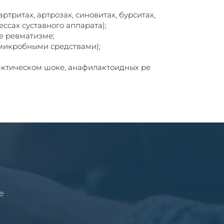
ртритах, артрозах, синовитах, бурситах,
ссах суставного аппарата);
е ревматизме;
микробными средствами);
актическом шоке, анафилактоидных ре
е