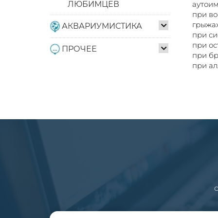
аутоим
ЛЮБИМЦЕВ
при во
грыжах
АКВАРИУМИСТИКА
при си
при ос
ПРОЧЕЕ
при бр
при ал